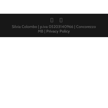
Silvia Colombo | p.iva 05203140966 | Concorezzo
MB |
Privacy Policy