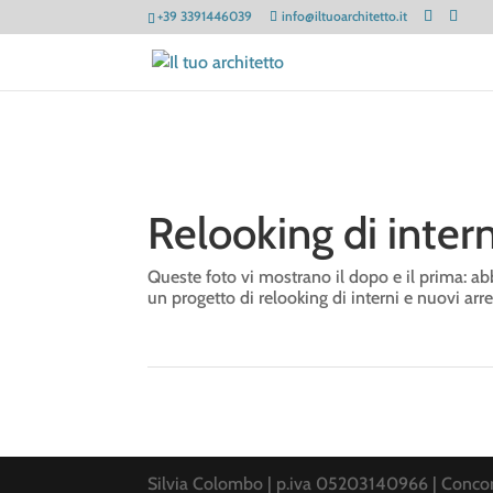
+39 3391446039
info@iltuoarchitetto.it
Relooking di inter
Queste foto vi mostrano il dopo e il prima: a
un progetto di relooking di interni e nuovi arre
Silvia Colombo | p.iva 05203140966 | Conco