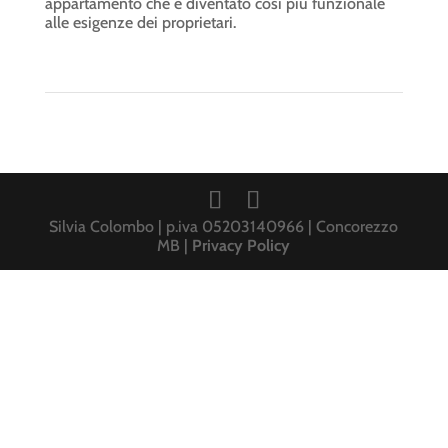
appartamento che è diventato così più funzionale
alle esigenze dei proprietari.
Silvia Colombo | p.iva 05203140966 | Concorezzo
MB |
Privacy Policy